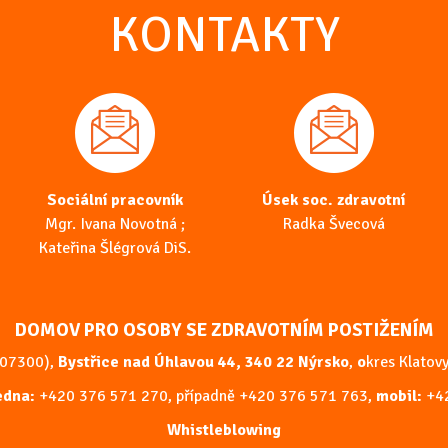
KONTAKTY
Sociální pracovník
Úsek soc. zdravotní
Mgr. Ivana Novotná ;
Radka Švecová
Kateřina Šlégrová DiS.
DOMOV PRO OSOBY SE ZDRAVOTNÍM POSTIŽENÍM
207300),
Bystřice nad Úhlavou 44, 340 22 Nýrsko
,
o
kres Klatovy
ředna:
+420 376 571 270
, případně
+420 376 571 763
,
mobil:
+4
Whistleblowing