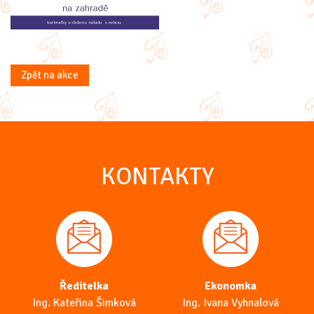
Zpět na akce
KONTAKTY
Ředitelka
Ekonomka
Ing. Kateřina Šimková
Ing. Ivana Vyhnalová