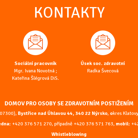
KONTAKTY
Sociální pracovník
Úsek soc. zdravotní
Mgr. Ivana Novotná ;
Radka Švecová
Kateřina Šlégrová DiS.
DOMOV PRO OSOBY SE ZDRAVOTNÍM POSTIŽENÍM
207300),
Bystřice nad Úhlavou 44, 340 22 Nýrsko
,
o
kres Klatovy
ředna:
+420 376 571 270
, případně
+420 376 571 763
,
mobil:
+4
Whistleblowing