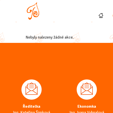
Nebyly nalezeny žádné akce.
Ředitelka
Ekonomka
Ing. Kateřina Šimková
Ing. Ivana Vyhnalová