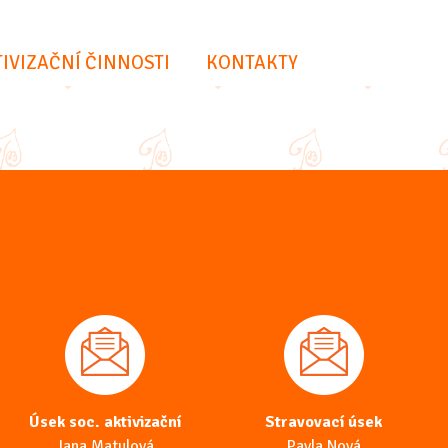
IVIZAČNÍ ČINNOSTI
KONTAKTY
Úsek soc. aktivizační
Stravovací úsek
Jana Matulová
Pavla Nová