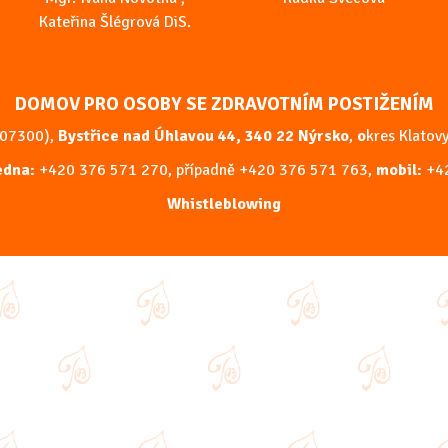
Kateřina Šlégrová DiS.
DOMOV PRO OSOBY SE ZDRAVOTNÍM POSTIŽENÍM
207300),
Bystřice nad Úhlavou 44, 340 22 Nýrsko
,
o
kres Klatovy
ředna:
+420 376 571 270
, případně
+420 376 571 763
,
mobil:
+4
Whistleblowing