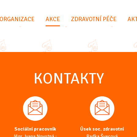
(VYBRÁNO)
ORGANIZACE
AKCE
ZDRAVOTNÍ PÉČE
AKT
KONTAKTY
Sociální pracovník
Úsek soc. zdravotní
Mgr. Ivana Novotná ;
Radka Švecová